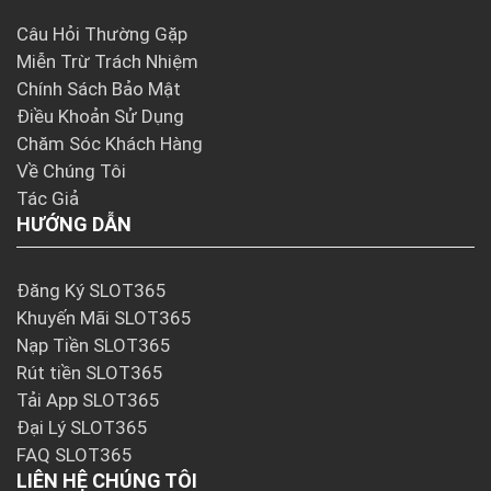
Câu Hỏi Thường Gặp
Miễn Trừ Trách Nhiệm
Chính Sách Bảo Mật
Điều Khoản Sử Dụng
Chăm Sóc Khách Hàng
Về Chúng Tôi
Tác Giả
HƯỚNG DẪN
Đăng Ký SLOT365
Khuyến Mãi SLOT365
Nạp Tiền SLOT365
Rút tiền SLOT365
Tải App SLOT365
Đại Lý SLOT365
FAQ SLOT365
LIÊN HỆ CHÚNG TÔI