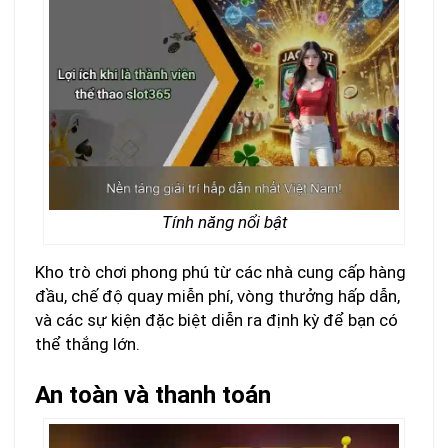
Tính năng nổi bật
Kho trò chơi phong phú từ các nhà cung cấp hàng
đầu, chế độ quay miễn phí, vòng thưởng hấp dẫn,
và các sự kiện đặc biệt diễn ra định kỳ để bạn có
thể thắng lớn.
An toàn và thanh toán