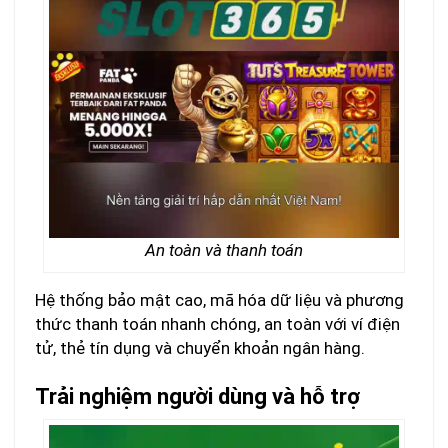
An toàn và thanh toán
Hệ thống bảo mật cao, mã hóa dữ liệu và phương
thức thanh toán nhanh chóng, an toàn với ví điện
tử, thẻ tín dụng và chuyển khoản ngân hàng.
Trải nghiệm người dùng và hỗ trợ