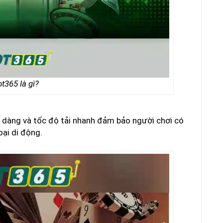
ot365 là gì?
ễ dàng và tốc độ tải nhanh đảm bảo người chơi có
ại di động.