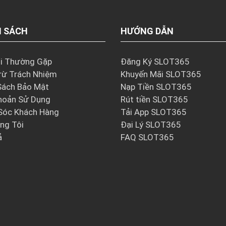
H SÁCH
HƯỚNG DẪN
i Thường Gặp
Đăng Ký SLOT365
rừ Trách Nhiệm
Khuyến Mãi SLOT365
Sách Bảo Mật
Nạp Tiền SLOT365
hoản Sử Dụng
Rút tiền SLOT365
Sóc Khách Hàng
Tải App SLOT365
ng Tôi
Đại Lý SLOT365
ả
FAQ SLOT365