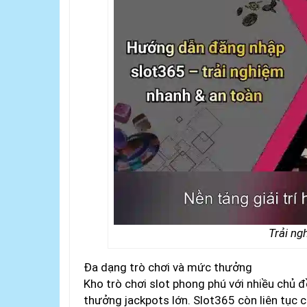
Trải ng
Đa dạng trò chơi và mức thưởng
Kho trò chơi slot phong phú với nhiều chủ đ
thưởng jackpots lớn. Slot365 còn liên tục 