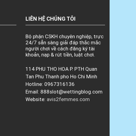
LIÊN HỆ CHÚNG TÔI
Bộ phận CSKH chuyên nghiệp, trực
24/7 sẵn sàng giải đáp thắc mắc
người chơi về cách đăng ký tài
khoản, nạp & rút tiền, luật chơi.
114 PHU THO HOA P. PTH Quan
Tan Phu Thanh pho Ho Chi Minh
Hotline: 0967316136
Email:
888slot@wettingblog.com
Website:
avis2femmes.com