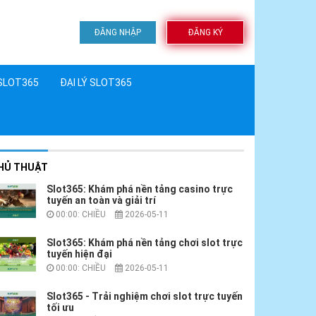
ĐĂNG NHẬP
ĐĂNG KÝ
 SLOT365
ĐẠI LÝ SLOT365
HỦ THUẬT
Slot365: Khám phá nền tảng casino trực
tuyến an toàn và giải trí
00:00: CHIỀU
2026-05-11
Slot365: Khám phá nền tảng chơi slot trực
tuyến hiện đại
00:00: CHIỀU
2026-05-11
Slot365 - Trải nghiệm chơi slot trực tuyến
tối ưu