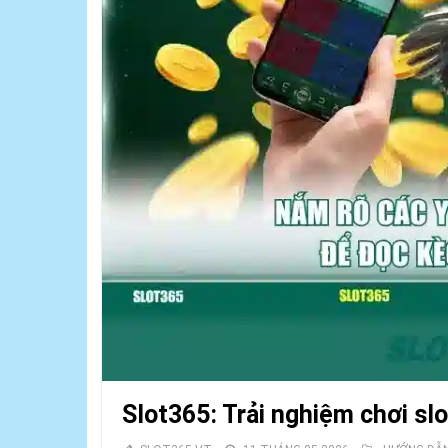
Slot365: Trải nghiệm chơi sl