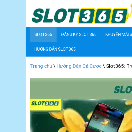
SLOT365
ĐĂNG KÝ SLOT365
KHUYẾN MÃI 
HƯỚNG DẪN SLOT365
Trang chủ
\
Hướng Dẫn Cá Cược
\ Slot365: Tr