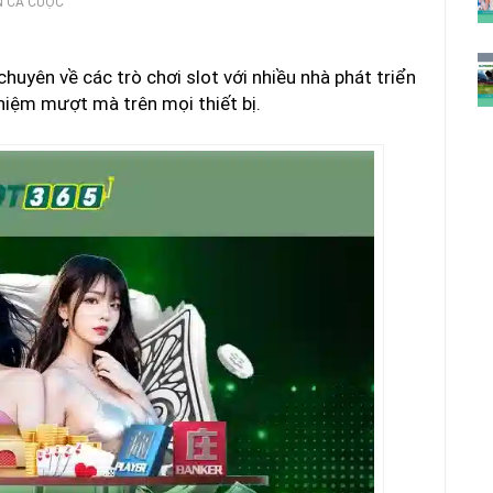
N CÁ CƯỢC
chuyên về các trò chơi slot với nhiều nhà phát triển
hiệm mượt mà trên mọi thiết bị.