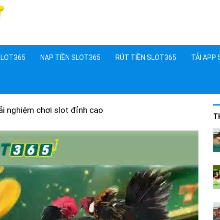
SLOT365
NẠP TIỀN SLOT365
RÚT TIỀN SLOT365
TẢI APP
ải nghiệm chơi slot đỉnh cao
T