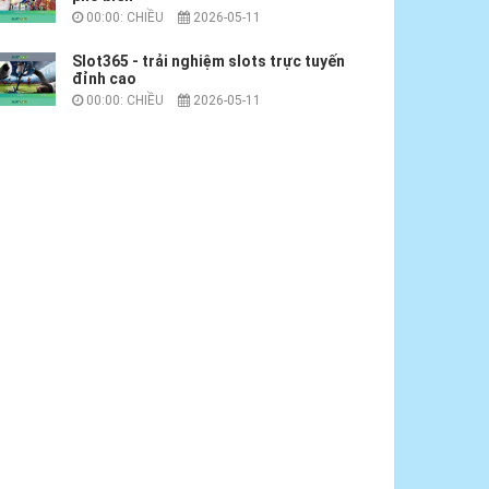
00:00: CHIỀU
2026-05-11
Slot365 - trải nghiệm slots trực tuyến
đỉnh cao
00:00: CHIỀU
2026-05-11