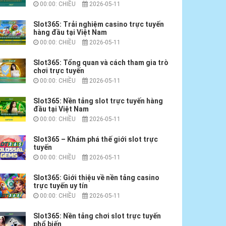
00:00: CHIỀU
2026-05-11
Slot365: Trải nghiệm casino trực tuyến
hàng đầu tại Việt Nam
00:00: CHIỀU
2026-05-11
Slot365: Tổng quan và cách tham gia trò
chơi trực tuyến
00:00: CHIỀU
2026-05-11
Slot365: Nền tảng slot trực tuyến hàng
đầu tại Việt Nam
00:00: CHIỀU
2026-05-11
Slot365 – Khám phá thế giới slot trực
tuyến
00:00: CHIỀU
2026-05-11
Slot365: Giới thiệu về nền tảng casino
trực tuyến uy tín
00:00: CHIỀU
2026-05-11
Slot365: Nền tảng chơi slot trực tuyến
phổ biến