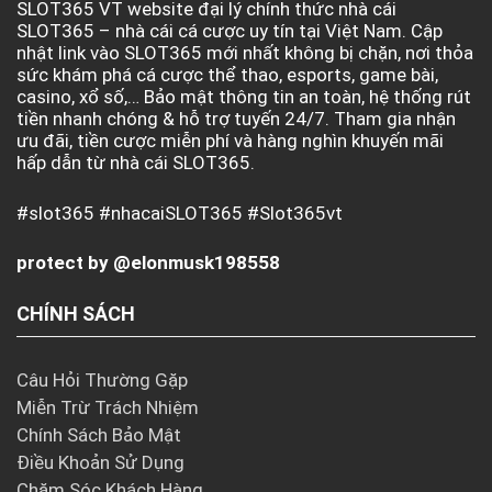
SLOT365 VT website đại lý chính thức nhà cái
SLOT365 – nhà cái cá cược uy tín tại Việt Nam. Cập
nhật link vào SLOT365 mới nhất không bị chặn, nơi thỏa
sức khám phá cá cược thể thao, esports, game bài,
casino, xổ số,… Bảo mật thông tin an toàn, hệ thống rút
tiền nhanh chóng & hỗ trợ tuyến 24/7. Tham gia nhận
ưu đãi, tiền cược miễn phí và hàng nghìn khuyến mãi
hấp dẫn từ nhà cái SLOT365.
#slot365 #nhacaiSLOT365 #Slot365vt
protect by @elonmusk198558
CHÍNH SÁCH
Câu Hỏi Thường Gặp
Miễn Trừ Trách Nhiệm
Chính Sách Bảo Mật
Điều Khoản Sử Dụng
Chăm Sóc Khách Hàng