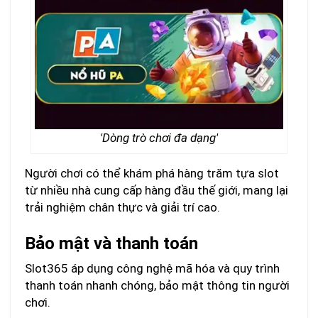
'Dòng trò chơi đa dạng'
Người chơi có thể khám phá hàng trăm tựa slot
từ nhiều nhà cung cấp hàng đầu thế giới, mang lại
trải nghiệm chân thực và giải trí cao.
Bảo mật và thanh toán
Slot365 áp dụng công nghệ mã hóa và quy trình
thanh toán nhanh chóng, bảo mật thông tin người
chơi.