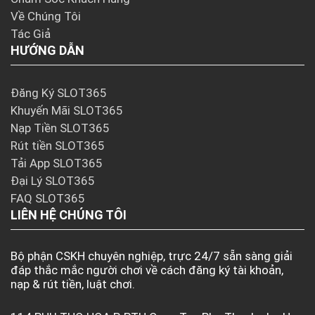
Về Chúng Tôi
Tác Giả
HƯỚNG DẪN
Đăng Ký SLOT365
Khuyến Mãi SLOT365
Nạp Tiền SLOT365
Rút tiền SLOT365
Tải App SLOT365
Đại Lý SLOT365
FAQ SLOT365
LIÊN HỆ CHÚNG TÔI
Bộ phận CSKH chuyên nghiệp, trực 24/7 sẵn sàng giải
đáp thắc mắc người chơi về cách đăng ký tài khoản,
nạp & rút tiền, luật chơi.