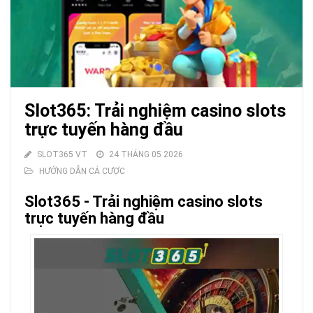
Slot365: Trải nghiệm casino slots
trực tuyến hàng đầu
SLOT365 VT
24 THÁNG 05 2026
HƯỚNG DẪN CÁ CƯỢC
Slot365 - Trải nghiệm casino slots
trực tuyến hàng đầu