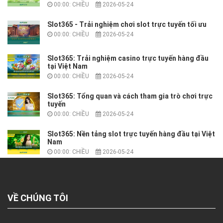
00:00: CHIỀU
2026-05-24
Slot365 - Trải nghiệm chơi slot trực tuyến tối ưu
00:00: CHIỀU
2026-05-24
Slot365: Trải nghiệm casino trực tuyến hàng đầu
tại Việt Nam
00:00: CHIỀU
2026-05-24
Slot365: Tổng quan và cách tham gia trò chơi trực
tuyến
00:00: CHIỀU
2026-05-24
Slot365: Nền tảng slot trực tuyến hàng đầu tại Việt
Nam
00:00: CHIỀU
2026-05-24
VỀ CHÚNG TÔI