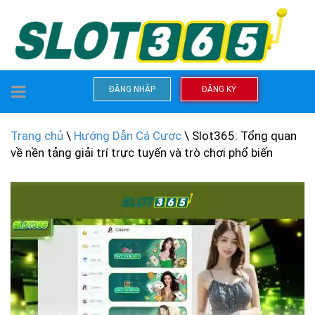
TOGGLE
ĐĂNG NHẬP
ĐĂNG KÝ
NAVIGATION
Trang chủ
\
Hướng Dẫn Cá Cược
\ Slot365: Tổng quan
về nền tảng giải trí trực tuyến và trò chơi phổ biến