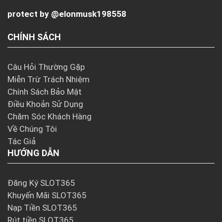
protect by @elonmusk198558
CHÍNH SÁCH
Câu Hỏi Thường Gặp
Miễn Trừ Trách Nhiệm
Chính Sách Bảo Mật
Điều Khoản Sử Dụng
Chăm Sóc Khách Hàng
Về Chúng Tôi
Tác Giả
HƯỚNG DẪN
Đăng Ký SLOT365
Khuyến Mãi SLOT365
Nạp Tiền SLOT365
Rút tiền SLOT365