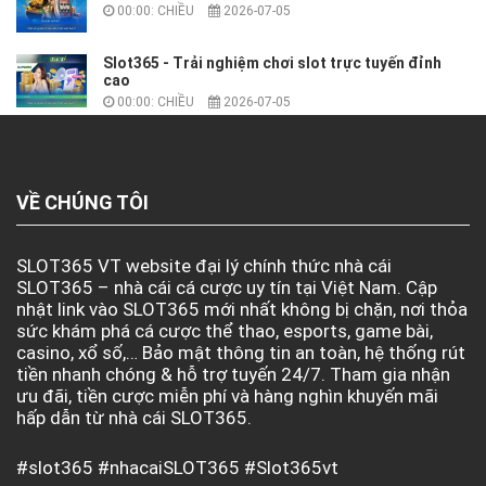
00:00: CHIỀU
2026-07-05
Slot365 - Trải nghiệm chơi slot trực tuyến đỉnh
cao
00:00: CHIỀU
2026-07-05
VỀ CHÚNG TÔI
SLOT365 VT website đại lý chính thức nhà cái
SLOT365 – nhà cái cá cược uy tín tại Việt Nam. Cập
nhật link vào SLOT365 mới nhất không bị chặn, nơi thỏa
sức khám phá cá cược thể thao, esports, game bài,
casino, xổ số,… Bảo mật thông tin an toàn, hệ thống rút
tiền nhanh chóng & hỗ trợ tuyến 24/7. Tham gia nhận
ưu đãi, tiền cược miễn phí và hàng nghìn khuyến mãi
hấp dẫn từ nhà cái SLOT365.
#slot365 #nhacaiSLOT365 #Slot365vt