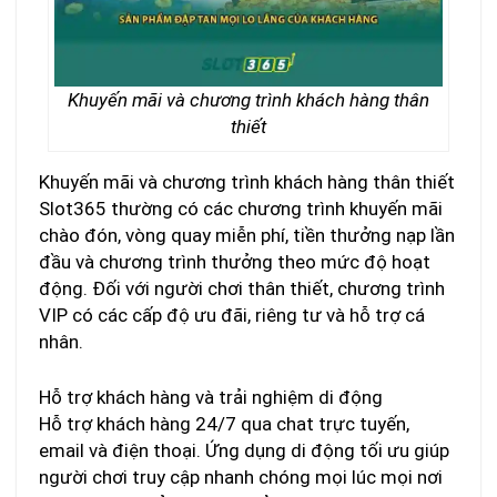
Khuyến mãi và chương trình khách hàng thân
thiết
Khuyến mãi và chương trình khách hàng thân thiết
Slot365 thường có các chương trình khuyến mãi
chào đón, vòng quay miễn phí, tiền thưởng nạp lần
đầu và chương trình thưởng theo mức độ hoạt
động. Đối với người chơi thân thiết, chương trình
VIP có các cấp độ ưu đãi, riêng tư và hỗ trợ cá
nhân.
Hỗ trợ khách hàng và trải nghiệm di động
Hỗ trợ khách hàng 24/7 qua chat trực tuyến,
email và điện thoại. Ứng dụng di động tối ưu giúp
người chơi truy cập nhanh chóng mọi lúc mọi nơi