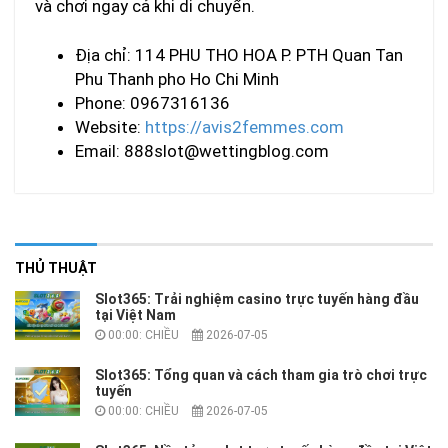
và chơi ngay cả khi di chuyển.
Địa chỉ: 114 PHU THO HOA P. PTH Quan Tan
Phu Thanh pho Ho Chi Minh
Phone: 0967316136
Website:
https://avis2femmes.com
Email:
888slot@wettingblog.com
THỦ THUẬT
Slot365: Trải nghiệm casino trực tuyến hàng đầu
tại Việt Nam
00:00: CHIỀU
2026-07-05
Slot365: Tổng quan và cách tham gia trò chơi trực
tuyến
00:00: CHIỀU
2026-07-05