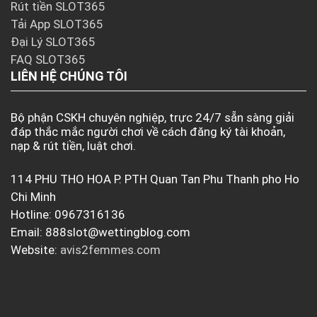
Rút tiền SLOT365
Tải App SLOT365
Đại Lý SLOT365
FAQ SLOT365
LIÊN HỆ CHÚNG TÔI
Bộ phận CSKH chuyên nghiệp, trực 24/7 sẵn sàng giải
đáp thắc mắc người chơi về cách đăng ký tài khoản,
nạp & rút tiền, luật chơi.
114 PHU THO HOA P. PTH Quan Tan Phu Thanh pho Ho
Chi Minh
Hotline: 0967316136
Email:
888slot@wettingblog.com
Website:
avis2femmes.com