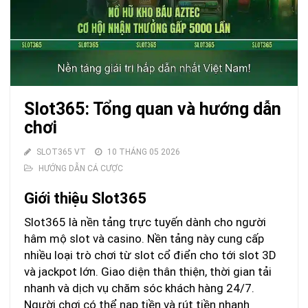
Slot365: Tổng quan và hướng dẫn
chơi
SLOT365 VT
10 THÁNG 05 2026
HƯỚNG DẪN CÁ CƯỢC
Giới thiệu Slot365
Slot365 là nền tảng trực tuyến dành cho người
hâm mộ slot và casino. Nền tảng này cung cấp
nhiều loại trò chơi từ slot cổ điển cho tới slot 3D
và jackpot lớn. Giao diện thân thiện, thời gian tải
nhanh và dịch vụ chăm sóc khách hàng 24/7.
Người chơi có thể nạp tiền và rút tiền nhanh