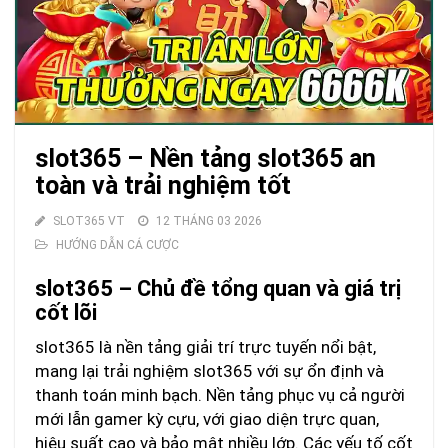
slot365 – Nền tảng slot365 an
toàn và trải nghiệm tốt
SLOT365 VT
12 THÁNG 03 2026
HƯỚNG DẪN CÁ CƯỢC
slot365 – Chủ đề tổng quan và giá trị
cốt lõi
slot365 là nền tảng giải trí trực tuyến nổi bật,
mang lại trải nghiệm slot365 với sự ổn định và
thanh toán minh bạch. Nền tảng phục vụ cả người
mới lẫn gamer kỳ cựu, với giao diện trực quan,
hiệu suất cao và bảo mật nhiều lớp. Các yếu tố cốt