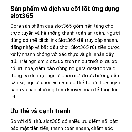
Sản phẩm và dịch vụ cốt lõi: ứng dụng
slot365
Core sản phẩm của slot365 gồm nền tảng chơi
trực tuyến và hệ thống thanh toán an toàn. Người
dùng có thể click link Slot365 để truy cập nhanh,
đăng nhập và bắt đầu chơi. Slot365 rút tiền được
xử lý nhanh chóng với xác thực và ghi nhận đầy
đủ. Trải nghiệm slot365 trên nhiều thiết bị được
tối ưu hoá, đảm bảo đồng bộ giữa desktop và di
động. Ví dụ một người chơi mới được hướng dẫn
cặn kẽ, người chơi lâu năm có thể tối ưu hóa ngân
sách và các chương trình khuyến mãi để tăng lợi
ích.
Ưu thế và cạnh tranh
So với đối thủ, slot365 có nhiều ưu điểm nổi bật:
bảo mật tiên tiến, thanh toán nhanh, chăm sóc