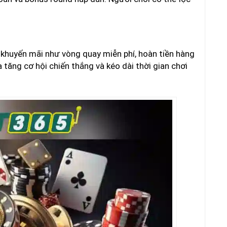
khuyến mãi như vòng quay miễn phí, hoàn tiền hàng
 tăng cơ hội chiến thắng và kéo dài thời gian chơi