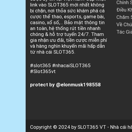
Chính 
link vào SLOT365 mới nhất không
Điều K
bị chặn, nơi thỏa sức khám phá cá
cược thể thao, esports, game bài,
Chăm 
casino, xổ số,… Bảo mật thông tin
Về Chú
an toàn, hệ thống rút tiền nhanh
Tác Gi
chóng & hỗ trợ tuyến 24/7. Tham
gia nhận ưu đãi, tiền cược miễn phí
và hàng nghìn khuyến mãi hấp dẫn
từ nhà cái SLOT365.
#slot365 #nhacaiSLOT365
#Slot365vt
protect by @elonmusk198558
Copyright © 2024 by
SLOT365 VT
- Nhà cái h