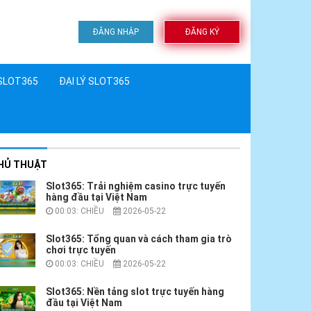
ĐĂNG NHẬP
ĐĂNG KÝ
 SLOT365
ĐẠI LÝ SLOT365
HỦ THUẬT
Slot365: Trải nghiệm casino trực tuyến
hàng đầu tại Việt Nam
00:03: CHIỀU
2026-05-22
Slot365: Tổng quan và cách tham gia trò
chơi trực tuyến
00:03: CHIỀU
2026-05-22
Slot365: Nền tảng slot trực tuyến hàng
đầu tại Việt Nam