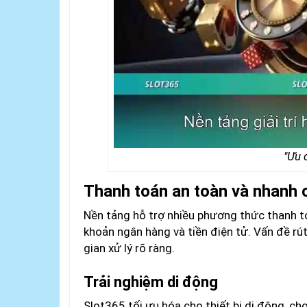
"Ưu 
Thanh toán an toàn và nhanh
Nền tảng hỗ trợ nhiều phương thức thanh to
khoản ngân hàng và tiền điện tử. Vấn đề rú
gian xử lý rõ ràng.
Trải nghiệm di động
Slot365 tối ưu hóa cho thiết bị di động, cho