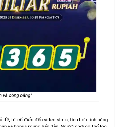
n và công bằng"
 đề, từ cổ điển đến video slots, tích hợp tính năng
oán và bonus round hấp dẫn. Người chơi có thể lọc