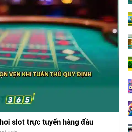
chơi slot trực tuyến hàng đầu