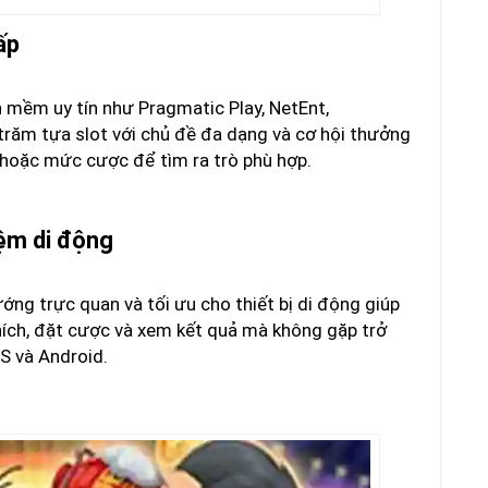
ấp
n mềm uy tín như Pragmatic Play, NetEnt,
răm tựa slot với chủ đề đa dạng và cơ hội thưởng
ề hoặc mức cược để tìm ra trò phù hợp.
iệm di động
ớng trực quan và tối ưu cho thiết bị di động giúp
hích, đặt cược và xem kết quả mà không gặp trở
OS và Android.