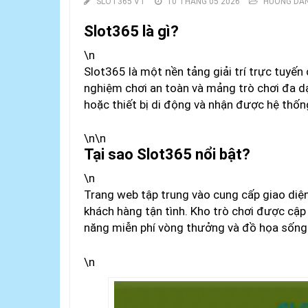
SLOT365 VT
10 THÁNG 05 2026
HƯỚNG DẪ
Slot365 là gì?
\n
Slot365 là một nền tảng giải trí trực tuyến 
nghiệm chơi an toàn và mảng trò chơi đa dạ
hoặc thiết bị di động và nhận được hệ thố
\n\n
Tại sao Slot365 nổi bật?
\n
Trang web tập trung vào cung cấp giao diện
khách hàng tận tình. Kho trò chơi được cập 
năng miễn phí vòng thưởng và đồ họa sống
\n