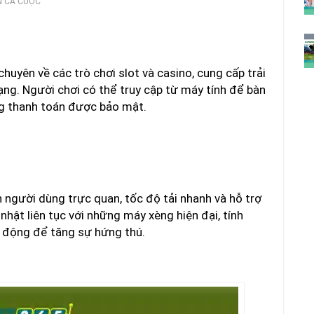
N CÁ CƯỢC
chuyên về các trò chơi slot và casino, cung cấp trải
ng. Người chơi có thể truy cập từ máy tính để bàn
ng thanh toán được bảo mật.
 người dùng trực quan, tốc độ tải nhanh và hỗ trợ
nhật liên tục với những máy xèng hiện đại, tính
 động để tăng sự hứng thú.