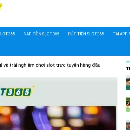
SLOT365
NẠP TIỀN SLOT365
RÚT TIỀN SLOT365
TẢI APP
gì và trải nghiệm chơi slot trực tuyến hàng đầu
T