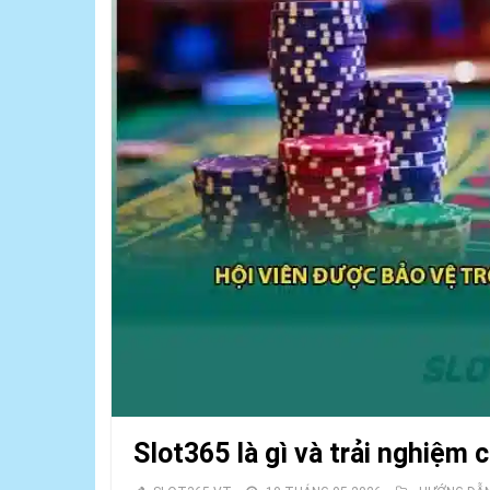
Slot365 là gì và trải nghiệm 