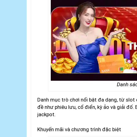
Danh sách
Danh mục trò chơi nổi bật đa dạng, từ slot
đề như phiêu lưu, cổ điển, kỳ ảo và giải đố.
jackpot.
Khuyến mãi và chương trình đặc biệt