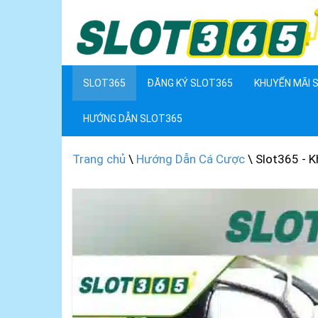
SLOT365
ĐĂNG KÝ SLOT365
KHUYẾN MÃI 
HƯỚNG DẪN SLOT365
Trang chủ
\
Hướng Dẫn Cá Cược
\ Slot365 - K