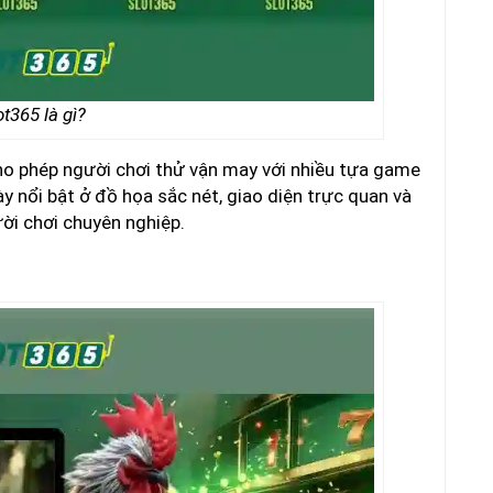
ot365 là gì?
ho phép người chơi thử vận may với nhiều tựa game
y nổi bật ở đồ họa sắc nét, giao diện trực quan và
ười chơi chuyên nghiệp.