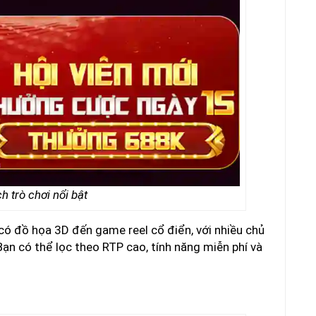
 trò chơi nổi bật
 có đồ họa 3D đến game reel cổ điển, với nhiều chủ
 Bạn có thể lọc theo RTP cao, tính năng miễn phí và