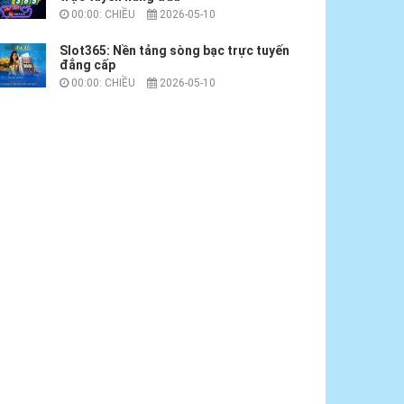
00:00: CHIỀU
2026-05-10
Slot365: Nền tảng sòng bạc trực tuyến
đẳng cấp
00:00: CHIỀU
2026-05-10