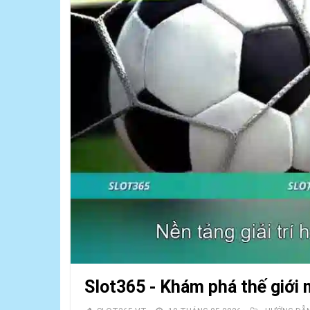
Slot365 - Khám phá thế giới 