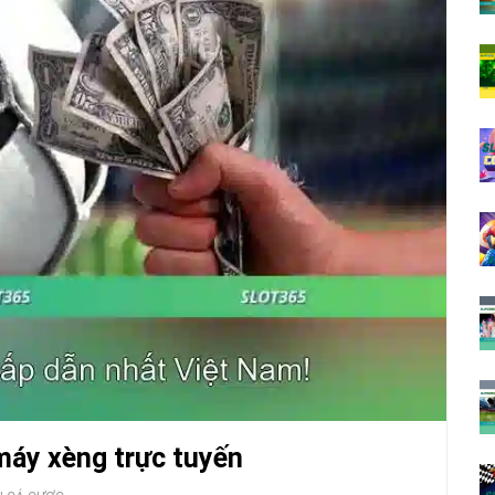
máy xèng trực tuyến