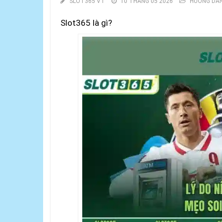
SLOT365 VT
10 THÁNG 05 2026
HƯỚNG DẪ
Slot365 là gì?