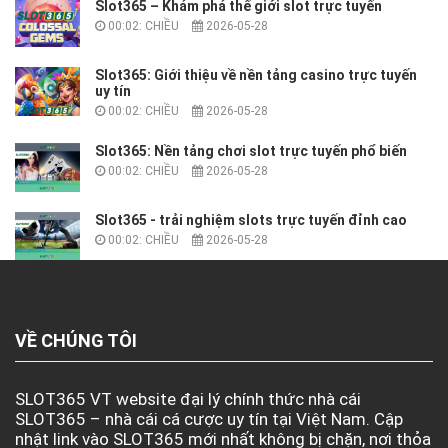
Slot365 – Khám phá thế giới slot trực tuyến
00:02: CHIỀU
2026-05-28
Slot365: Giới thiệu về nền tảng casino trực tuyến
uy tín
00:02: CHIỀU
2026-05-28
Slot365: Nền tảng chơi slot trực tuyến phổ biến
00:02: CHIỀU
2026-05-28
Slot365 - trải nghiệm slots trực tuyến đỉnh cao
00:02: CHIỀU
2026-05-28
VỀ CHÚNG TÔI
SLOT365 VT website đại lý chính thức nhà cái
SLOT365 – nhà cái cá cược uy tín tại Việt Nam. Cập
nhật link vào SLOT365 mới nhất không bị chặn, nơi thỏa