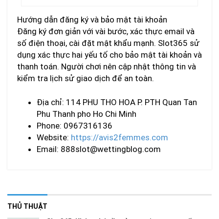
Hướng dẫn đăng ký và bảo mật tài khoản
Đăng ký đơn giản với vài bước, xác thực email và
số điện thoại, cài đặt mật khẩu mạnh. Slot365 sử
dụng xác thực hai yếu tố cho bảo mật tài khoản và
thanh toán. Người chơi nên cập nhật thông tin và
kiểm tra lịch sử giao dịch để an toàn.
Địa chỉ: 114 PHU THO HOA P. PTH Quan Tan
Phu Thanh pho Ho Chi Minh
Phone: 0967316136
Website:
https://avis2femmes.com
Email:
888slot@wettingblog.com
THỦ THUẬT