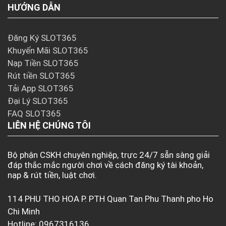
HƯỚNG DẪN
Đăng Ký SLOT365
Khuyến Mãi SLOT365
Nạp Tiền SLOT365
Rút tiền SLOT365
Tải App SLOT365
Đại Lý SLOT365
FAQ SLOT365
LIÊN HỆ CHÚNG TÔI
Bộ phận CSKH chuyên nghiệp, trực 24/7 sẵn sàng giải
đáp thắc mắc người chơi về cách đăng ký tài khoản,
nạp & rút tiền, luật chơi.
114 PHU THO HOA P. PTH Quan Tan Phu Thanh pho Ho
Chi Minh
Hotline: 0967316136