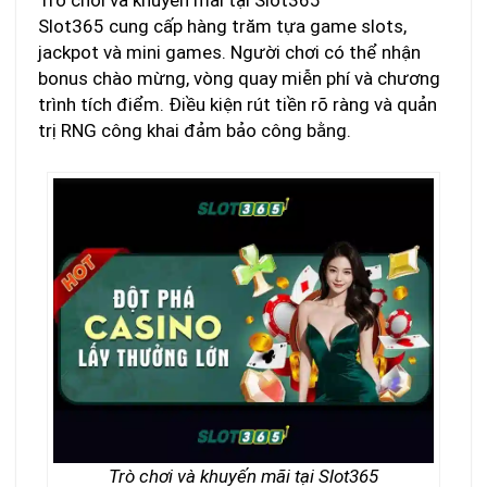
Trò chơi và khuyến mãi tại Slot365
Slot365 cung cấp hàng trăm tựa game slots,
jackpot và mini games. Người chơi có thể nhận
bonus chào mừng, vòng quay miễn phí và chương
trình tích điểm. Điều kiện rút tiền rõ ràng và quản
trị RNG công khai đảm bảo công bằng.
Trò chơi và khuyến mãi tại Slot365