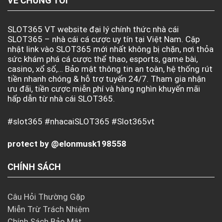
VỀ CHÚNG TÔI
SLOT365 VT website đại lý chính thức nhà cái
SLOT365 – nhà cái cá cược uy tín tại Việt Nam. Cập
nhật link vào SLOT365 mới nhất không bị chặn, nơi thỏa
sức khám phá cá cược thể thao, esports, game bài,
casino, xổ số,… Bảo mật thông tin an toàn, hệ thống rút
tiền nhanh chóng & hỗ trợ tuyến 24/7. Tham gia nhận
ưu đãi, tiền cược miễn phí và hàng nghìn khuyến mãi
hấp dẫn từ nhà cái SLOT365.
#slot365 #nhacaiSLOT365 #Slot365vt
protect by @elonmusk198558
CHÍNH SÁCH
Câu Hỏi Thường Gặp
Miễn Trừ Trách Nhiệm
Chính Sách Bảo Mật