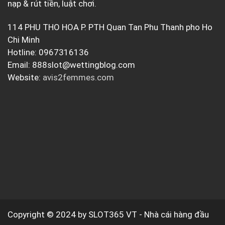
nạp & rút tiền, luật chơi.
114 PHU THO HOA P. PTH Quan Tan Phu Thanh pho Ho
Chi Minh
Hotline: 0967316136
Email:
888slot@wettingblog.com
Website:
avis2femmes.com
Copyright © 2024 by
SLOT365 VT
- Nhà cái hàng đầu