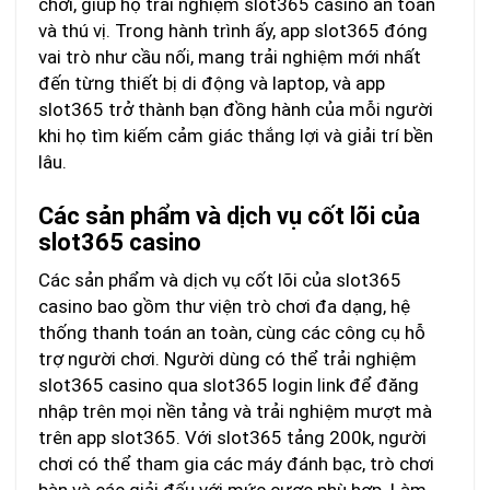
chơi, giúp họ trải nghiệm slot365 casino an toàn
và thú vị. Trong hành trình ấy, app slot365 đóng
vai trò như cầu nối, mang trải nghiệm mới nhất
đến từng thiết bị di động và laptop, và app
slot365 trở thành bạn đồng hành của mỗi người
khi họ tìm kiếm cảm giác thắng lợi và giải trí bền
lâu.
Các sản phẩm và dịch vụ cốt lõi của
slot365 casino
Các sản phẩm và dịch vụ cốt lõi của slot365
casino bao gồm thư viện trò chơi đa dạng, hệ
thống thanh toán an toàn, cùng các công cụ hỗ
trợ người chơi. Người dùng có thể trải nghiệm
slot365 casino qua slot365 login link để đăng
nhập trên mọi nền tảng và trải nghiệm mượt mà
trên app slot365. Với slot365 tảng 200k, người
chơi có thể tham gia các máy đánh bạc, trò chơi
bàn và các giải đấu với mức cược phù hợp. Làm