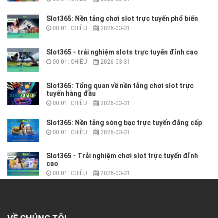
Slot365: Nền tảng chơi slot trực tuyến phổ biến
00:01: CHIỀU
2026-03-31
Slot365 - trải nghiệm slots trực tuyến đỉnh cao
00:01: CHIỀU
2026-03-31
Slot365: Tổng quan về nền tảng chơi slot trực
tuyến hàng đầu
00:01: CHIỀU
2026-03-31
Slot365: Nền tảng sòng bạc trực tuyến đẳng cấp
00:01: CHIỀU
2026-03-31
Slot365 - Trải nghiệm chơi slot trực tuyến đỉnh
cao
00:01: CHIỀU
2026-03-31