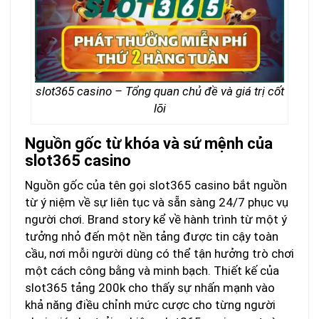
slot365 casino – Tổng quan chủ đề và giá trị cốt
lõi
Nguồn gốc từ khóa và sứ mệnh của
slot365 casino
Nguồn gốc của tên gọi slot365 casino bắt nguồn
từ ý niệm về sự liên tục và sẵn sàng 24/7 phục vụ
người chơi. Brand story kể về hành trình từ một ý
tưởng nhỏ đến một nền tảng được tin cậy toàn
cầu, nơi mỗi người dùng có thể tận hưởng trò chơi
một cách công bằng và minh bạch. Thiết kế của
slot365 tảng 200k cho thấy sự nhấn mạnh vào
khả năng điều chỉnh mức cược cho từng người