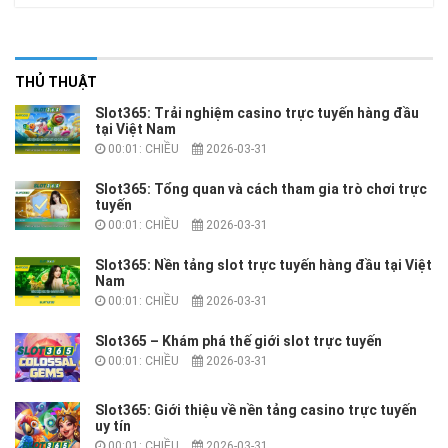
THỦ THUẬT
Slot365: Trải nghiệm casino trực tuyến hàng đầu
tại Việt Nam
00:01: CHIỀU
2026-03-31
Slot365: Tổng quan và cách tham gia trò chơi trực
tuyến
00:01: CHIỀU
2026-03-31
Slot365: Nền tảng slot trực tuyến hàng đầu tại Việt
Nam
00:01: CHIỀU
2026-03-31
Slot365 – Khám phá thế giới slot trực tuyến
00:01: CHIỀU
2026-03-31
Slot365: Giới thiệu về nền tảng casino trực tuyến
uy tín
00:01: CHIỀU
2026-03-31