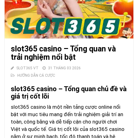
slot365 casino – Tổng quan và
trải nghiệm nổi bật
SLOT365 VT
31 THÁNG 03 2026
HƯỚNG DẪN CÁ CƯỢC
slot365 casino – Tổng quan chủ đề và
giá trị cốt lõi
slot365 casino là một nền tảng cược online nổi
bật với mục tiêu mang đến trải nghiệm giải trí an
toàn, công bằng và dễ tiếp cận cho người chơi
Việt và quốc tế. Giá trị cốt lõi của slot365 casino
nằm ở sự minh bạch, tốc độ thanh toán và hệ