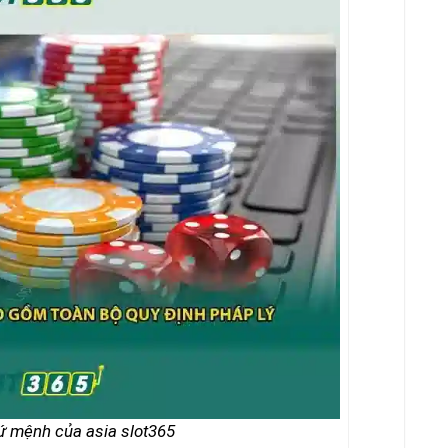
ứ mệnh của asia slot365