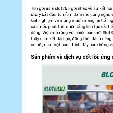
Tên gọi asia slot365 gợi nhắc về sự kết nố
story bắt đầu từ niềm đam mê công nghệ và
kinh nghiệm và mong muốn mang lại trải ng
các mốc phát triển, nền tảng liên tục cải t
dùng. Việc mở rộng với phiên bản mới Slot3
thấy cam kết dài hạn, đồng thời dành riêng
cơ hội, như một hành trình đầy cảm hứng và 
Sản phẩm và dịch vụ cốt lõi: ứng