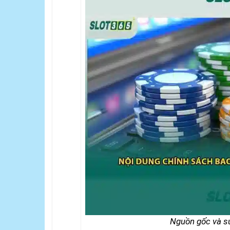
Nguồn gốc và s